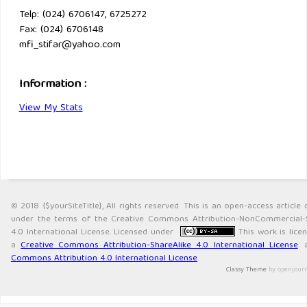
Telp: (024) 6706147, 6725272
Fax: (024) 6706148
mfi_stifar@yahoo.com
Information :
View My Stats
© 2018 {$yourSiteTitle}, All rights reserved. This is an open-access article 
under the terms of the Creative Commons Attribution-NonCommercial-S
4.0 International License. Licensed under
This work is lice
a
Creative Commons Attribution-ShareAlike 4.0 International License
.
Commons Attribution 4.0 International License
.
Classy Theme
by openjour