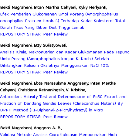
Bekti Nugraheni, Intan Martha Cahyani, Kyky Herlyanti,
Efek Pemberian Glukomanan Umbi Porang (Amorphophallus
oncophyllus Prain ex Hook. f.) Terhadap Kadar Kolesterol Total
Darah Tikus Yang Diberi Diet Tinggi Lemak
REPOSITORY STIFAR: Peer Review
Bekti Nugraheni, Etty Sulistyowati,
Analisis Kimia, Makronutrien dan Kadar Glukomanan Pada Tepung
Umbi Porang (Amorphophallus konjac K. Koch.) Setelah
Dihilangkan Kalsium Okslatnya Menggunakan NaCl 10%
REPOSITORY STIFAR: Peer Review
Bekti Nugraheni, Ebta Narasukma Anggraeny, Intan Martha
Cahyani, Christiana Retnaningsih, V. Kristina,
Antioxidant Activity Test and Determination of Ec50 Extract and
Fraction of Dandang Gendis Leaves (Clinacanthus Nutans) By
DPPH Method (1,1-Diphenyl-2-Picrylhydrazyl) in Vitro
REPOSITORY STIFAR: Peer Review
Bekti Nugraheni, Anggoro A. B.,
Validasi Metode Analisis Ciprofloksasin Menggunakan High