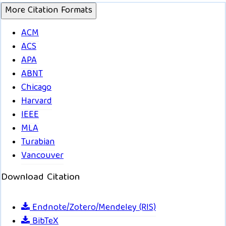
More Citation Formats
ACM
ACS
APA
ABNT
Chicago
Harvard
IEEE
MLA
Turabian
Vancouver
Download Citation
Endnote/Zotero/Mendeley (RIS)
BibTeX