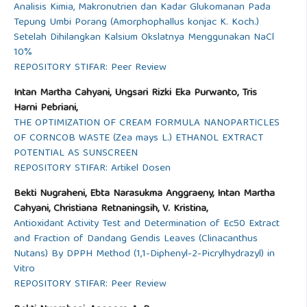
Analisis Kimia, Makronutrien dan Kadar Glukomanan Pada
Tepung Umbi Porang (Amorphophallus konjac K. Koch.)
Setelah Dihilangkan Kalsium Okslatnya Menggunakan NaCl
10%
REPOSITORY STIFAR: Peer Review
Intan Martha Cahyani, Ungsari Rizki Eka Purwanto, Tris
Harni Pebriani,
THE OPTIMIZATION OF CREAM FORMULA NANOPARTICLES
OF CORNCOB WASTE (Zea mays L.) ETHANOL EXTRACT
POTENTIAL AS SUNSCREEN
REPOSITORY STIFAR: Artikel Dosen
Bekti Nugraheni, Ebta Narasukma Anggraeny, Intan Martha
Cahyani, Christiana Retnaningsih, V. Kristina,
Antioxidant Activity Test and Determination of Ec50 Extract
and Fraction of Dandang Gendis Leaves (Clinacanthus
Nutans) By DPPH Method (1,1-Diphenyl-2-Picrylhydrazyl) in
Vitro
REPOSITORY STIFAR: Peer Review