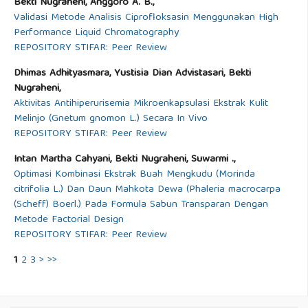
Bekti Nugraheni, Anggoro A. B.,
Validasi Metode Analisis Ciprofloksasin Menggunakan High
Performance Liquid Chromatography
REPOSITORY STIFAR: Peer Review
Dhimas Adhityasmara, Yustisia Dian Advistasari, Bekti
Nugraheni,
Aktivitas Antihiperurisemia Mikroenkapsulasi Ekstrak Kulit
Melinjo (Gnetum gnomon L.) Secara In Vivo
REPOSITORY STIFAR: Peer Review
Intan Martha Cahyani, Bekti Nugraheni, Suwarmi .,
Optimasi Kombinasi Ekstrak Buah Mengkudu (Morinda
citrifolia L.) Dan Daun Mahkota Dewa (Phaleria macrocarpa
(Scheff) Boerl.) Pada Formula Sabun Transparan Dengan
Metode Factorial Design
REPOSITORY STIFAR: Peer Review
1
2
3
>
>>