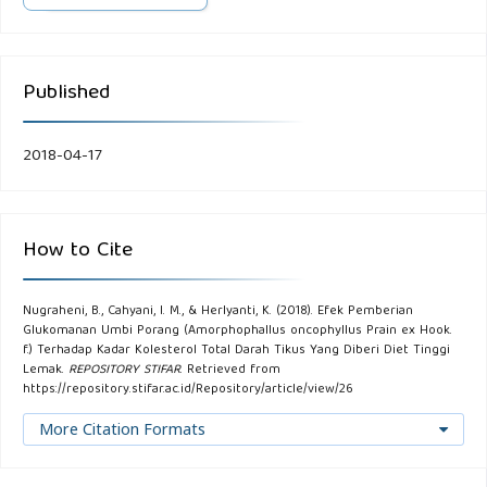
Published
2018-04-17
How to Cite
Nugraheni, B., Cahyani, I. M., & Herlyanti, K. (2018). Efek Pemberian
Glukomanan Umbi Porang (Amorphophallus oncophyllus Prain ex Hook.
f.) Terhadap Kadar Kolesterol Total Darah Tikus Yang Diberi Diet Tinggi
Lemak.
REPOSITORY STIFAR
. Retrieved from
https://repository.stifar.ac.id/Repository/article/view/26
More Citation Formats