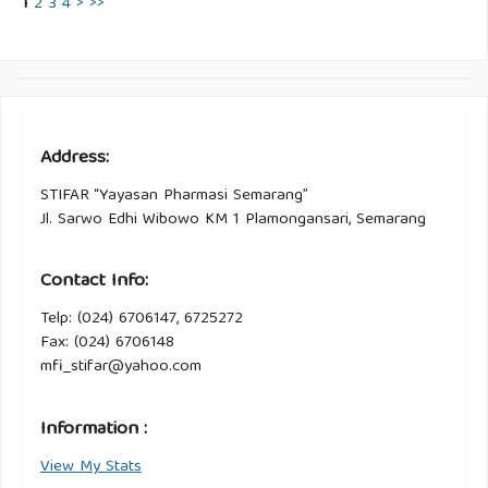
1
2
3
4
>
>>
Address:
STIFAR “Yayasan Pharmasi Semarang”
Jl. Sarwo Edhi Wibowo KM 1 Plamongansari, Semarang
Contact Info:
Telp: (024) 6706147, 6725272
Fax: (024) 6706148
mfi_stifar@yahoo.com
Information :
View My Stats