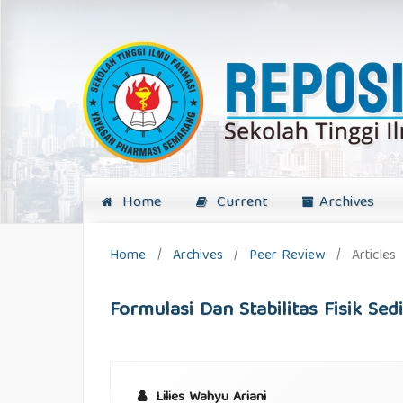
repository stifar,
Home
Current
Archives
Home
/
Archives
/
Peer Review
/
Articles
Formulasi Dan Stabilitas Fisik Se
Lilies Wahyu Ariani