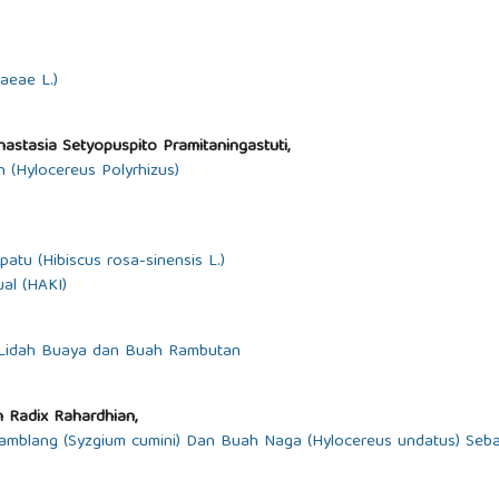
aeae L.)
nastasia Setyopuspito Pramitaningastuti,
 (Hylocereus Polyrhizus)
tu (Hibiscus rosa-sinensis L.)
al (HAKI)
 Lidah Buaya dan Buah Rambutan
n Radix Rahardhian,
mblang (Syzgium cumini) Dan Buah Naga (Hylocereus undatus) Sebaga