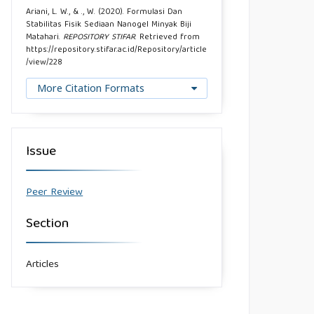
Ariani, L. W., & ., W. (2020). Formulasi Dan
Stabilitas Fisik Sediaan Nanogel Minyak Biji
Matahari.
REPOSITORY STIFAR
. Retrieved from
https://repository.stifar.ac.id/Repository/article
/view/228
More Citation Formats
Issue
Peer Review
Section
Articles