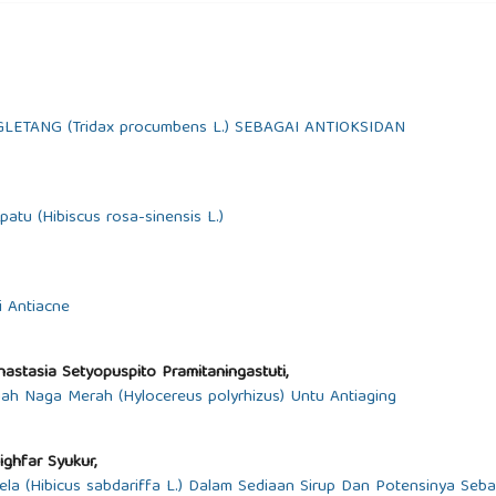
ETANG (Tridax procumbens L.) SEBAGAI ANTIOKSIDAN
tu (Hibiscus rosa-sinensis L.)
i Antiacne
nastasia Setyopuspito Pramitaningastuti,
uah Naga Merah (Hylocereus polyrhizus) Untu Antiaging
ighfar Syukur,
ela (Hibicus sabdariffa L.) Dalam Sediaan Sirup Dan Potensinya Seba