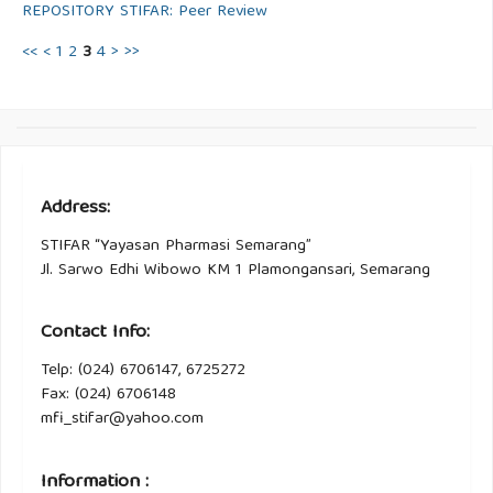
REPOSITORY STIFAR: Peer Review
<<
<
1
2
3
4
>
>>
Address:
STIFAR “Yayasan Pharmasi Semarang”
Jl. Sarwo Edhi Wibowo KM 1 Plamongansari, Semarang
Contact Info:
Telp: (024) 6706147, 6725272
Fax: (024) 6706148
mfi_stifar@yahoo.com
Information :