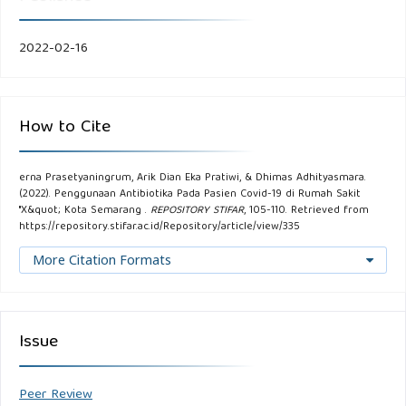
2022-02-16
How to Cite
erna Prasetyaningrum, Arik Dian Eka Pratiwi, & Dhimas Adhityasmara.
(2022). Penggunaan Antibiotika Pada Pasien Covid-19 di Rumah Sakit
"X&quot; Kota Semarang .
REPOSITORY STIFAR
, 105-110. Retrieved from
https://repository.stifar.ac.id/Repository/article/view/335
More Citation Formats
Issue
Peer Review