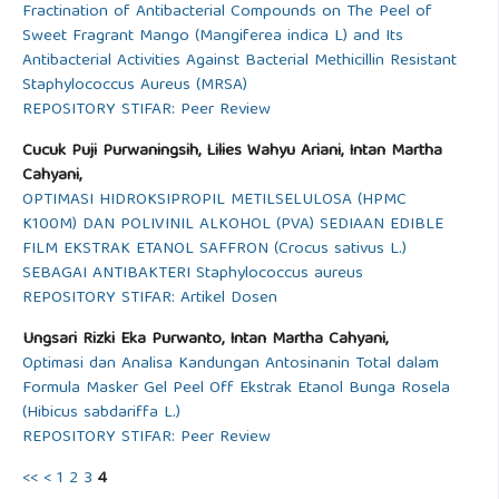
Fractination of Antibacterial Compounds on The Peel of
Sweet Fragrant Mango (Mangiferea indica L) and Its
Antibacterial Activities Against Bacterial Methicillin Resistant
Staphylococcus Aureus (MRSA)
REPOSITORY STIFAR: Peer Review
Cucuk Puji Purwaningsih, Lilies Wahyu Ariani, Intan Martha
Cahyani,
OPTIMASI HIDROKSIPROPIL METILSELULOSA (HPMC
K100M) DAN POLIVINIL ALKOHOL (PVA) SEDIAAN EDIBLE
FILM EKSTRAK ETANOL SAFFRON (Crocus sativus L.)
SEBAGAI ANTIBAKTERI Staphylococcus aureus
REPOSITORY STIFAR: Artikel Dosen
Ungsari Rizki Eka Purwanto, Intan Martha Cahyani,
Optimasi dan Analisa Kandungan Antosinanin Total dalam
Formula Masker Gel Peel Off Ekstrak Etanol Bunga Rosela
(Hibicus sabdariffa L.)
REPOSITORY STIFAR: Peer Review
<<
<
1
2
3
4