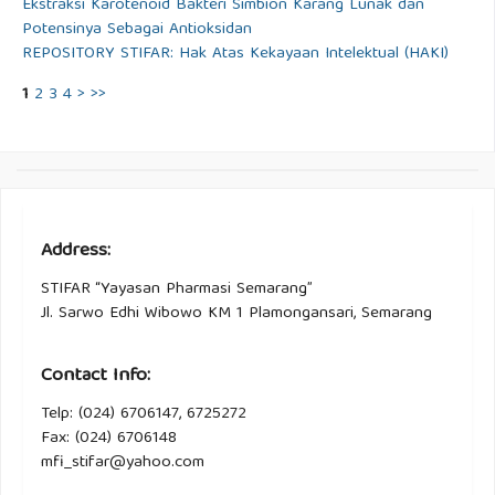
Ekstraksi Karotenoid Bakteri Simbion Karang Lunak dan
Potensinya Sebagai Antioksidan
REPOSITORY STIFAR: Hak Atas Kekayaan Intelektual (HAKI)
1
2
3
4
>
>>
Address:
STIFAR “Yayasan Pharmasi Semarang”
Jl. Sarwo Edhi Wibowo KM 1 Plamongansari, Semarang
Contact Info:
Telp: (024) 6706147, 6725272
Fax: (024) 6706148
mfi_stifar@yahoo.com