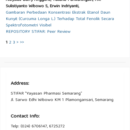
Aloysius Barry Anggoro, Yuliana Purwaningsih, F.X.
Sulistiyanto Wibowo S, Erwin Indriyanti,
Gambaran Perbedaan Konsentrasi Ekstrak Etanol Daun
Kunyit (Curcuma Longa L.) Terhadap Total Fenolik Secara
Spektrofotometri Visibel
REPOSITORY STIFAR: Peer Review
1
2
3
>
>>
Address:
STIFAR “Yayasan Pharmasi Semarang”
Jl. Sarwo Edhi Wibowo KM 1 Plamongansari, Semarang
Contact Info:
Telp: (024) 6706147, 6725272