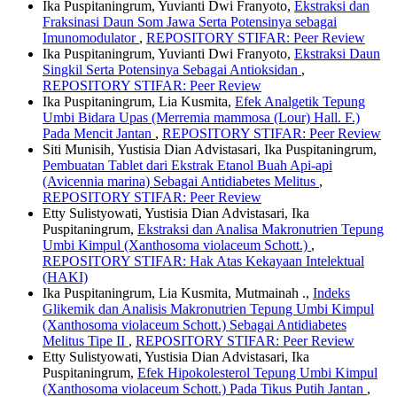
Ika Puspitaningrum, Yuvianti Dwi Franyoto,
Ekstraksi dan
Fraksinasi Daun Som Jawa Serta Potensinya sebagai
Imunomodulator
,
REPOSITORY STIFAR: Peer Review
Ika Puspitaningrum, Yuvianti Dwi Franyoto,
Ekstraksi Daun
Singkil Serta Potensinya Sebagai Antioksidan
,
REPOSITORY STIFAR: Peer Review
Ika Puspitaningrum, Lia Kusmita,
Efek Analgetik Tepung
Umbi Bidara Upas (Merremia mammosa (Lour) Hall. F.)
Pada Mencit Jantan
,
REPOSITORY STIFAR: Peer Review
Siti Munisih, Yustisia Dian Advistasari, Ika Puspitaningrum,
Pembuatan Tablet dari Ekstrak Etanol Buah Api-api
(Avicennia marina) Sebagai Antidiabetes Melitus
,
REPOSITORY STIFAR: Peer Review
Etty Sulistyowati, Yustisia Dian Advistasari, Ika
Puspitaningrum,
Ekstraksi dan Analisa Makronutrien Tepung
Umbi Kimpul (Xanthosoma violaceum Schott.)
,
REPOSITORY STIFAR: Hak Atas Kekayaan Intelektual
(HAKI)
Ika Puspitaningrum, Lia Kusmita, Mutmainah .,
Indeks
Glikemik dan Analisis Makronutrien Tepung Umbi Kimpul
(Xanthosoma violaceum Schott.) Sebagai Antidiabetes
Melitus Tipe II
,
REPOSITORY STIFAR: Peer Review
Etty Sulistyowati, Yustisia Dian Advistasari, Ika
Puspitaningrum,
Efek Hipokolesterol Tepung Umbi Kimpul
(Xanthosoma violaceum Schott.) Pada Tikus Putih Jantan
,