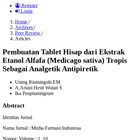
Register
Login
Home
/
Archives
/
Peer Review
/
Articles
Pembuatan Tablet Hisap dari Ekstrak
Etanol Alfafa (Medicago sativa) Tropis
Sebagai Analgetik Antipiretik
Uning Rininingsih EM
A.Ariani Hesti Wulan S
Ika Puspitaningrum
Abstract
Identitas Jurnal
Nama Jurnal : Media Farmasi Indonesia
Nomor, Volume : 1, 10