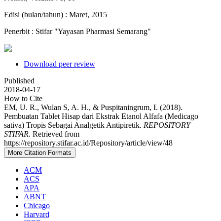
Edisi (bulan/tahun) : Maret, 2015
Penerbit : Stifar "Yayasan Pharmasi Semarang"
Download peer review
Published
2018-04-17
How to Cite
EM, U. R., Wulan S, A. H., & Puspitaningrum, I. (2018).
Pembuatan Tablet Hisap dari Ekstrak Etanol Alfafa (Medicago
sativa) Tropis Sebagai Analgetik Antipiretik.
REPOSITORY
STIFAR
. Retrieved from
https://repository.stifar.ac.id/Repository/article/view/48
More Citation Formats
ACM
ACS
APA
ABNT
Chicago
Harvard