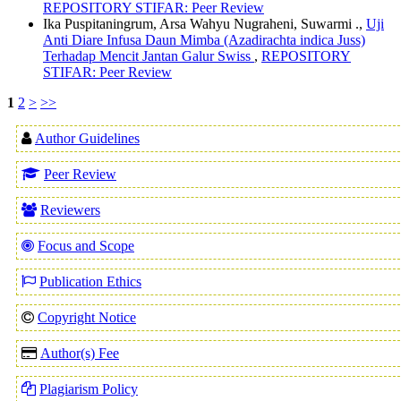
REPOSITORY STIFAR: Peer Review
Ika Puspitaningrum, Arsa Wahyu Nugraheni, Suwarmi .,
Uji
Anti Diare Infusa Daun Mimba (Azadirachta indica Juss)
Terhadap Mencit Jantan Galur Swiss
,
REPOSITORY
STIFAR: Peer Review
1
2
>
>>
Author Guidelines
Peer Review
Reviewers
Focus and Scope
Publication Ethics
Copyright Notice
Author(s) Fee
Plagiarism Policy