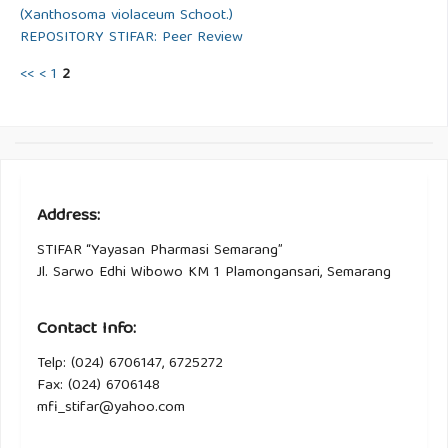
(Xanthosoma violaceum Schoot.)
REPOSITORY STIFAR: Peer Review
<<
<
1
2
Address:
STIFAR “Yayasan Pharmasi Semarang”
Jl. Sarwo Edhi Wibowo KM 1 Plamongansari, Semarang
Contact Info:
Telp: (024) 6706147, 6725272
Fax: (024) 6706148
mfi_stifar@yahoo.com