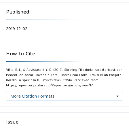
Published
2019-12-02
How to Cite
Vifta, R. L., & Advistasari, Y. D. (2019). Skrining Fitokimia, Karakterisasi, dan
Penentuan Kadar Flavonoid Total Ekstrak dan Fraksi-Fraksi Buah Parijoto
(Medinilla speciosa B.).
REPOSITORY STIFAR
. Retrieved from
https://repository.stifar.ac.id/Repository/article/view/171
More Citation Formats
Issue