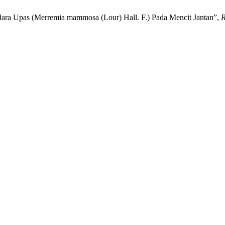
dara Upas (Merremia mammosa (Lour) Hall. F.) Pada Mencit Jantan”,
R